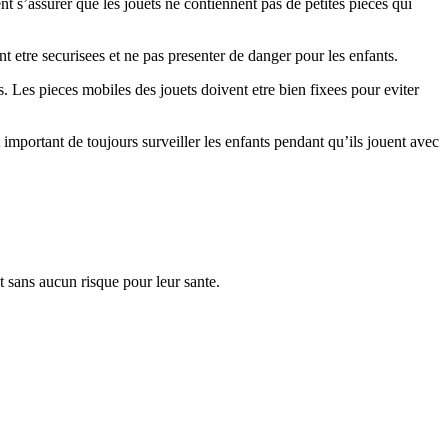
t s’assurer que les jouets ne contiennent pas de petites pieces qui
nt etre securisees et ne pas presenter de danger pour les enfants.
cs. Les pieces mobiles des jouets doivent etre bien fixees pour eviter
est important de toujours surveiller les enfants pendant qu’ils jouent avec
et sans aucun risque pour leur sante.