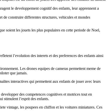
couragent le developpement cognitif des enfants, leur apprennent a
et de construire differentes structures, vehicules et mondes
ue soient les jouets les plus populaires en cette periode de Noel,
letent l’evolution des interets et des preferences des enfants ainsi
r environnement. Les drones equipes de cameras permettent meme de
piloter que jamais.
lites interactives qui permettent aux enfants de jouer avec leurs
 a developper des competences cognitives et motrices tout en
i stimulent l’esprit des enfants.
iete vintage, les poupees en chiffon et les voitures miniatures. Ces