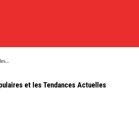
es...
pulaires et les Tendances Actuelles