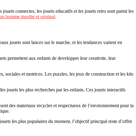
jouets connectes, les jouets educatifs et les jouets retro sont parmi les
n homme insolite et original
.
aux jouets sont lances sur le marche, et les tendances varient en
ets permettent aux enfants de developper leur creativite, leur
.
, sociales et motrices. Les puzzles, les jeux de construction et les kits
s jouets les plus recherches par les enfants. Ces jouets interactifs
ilisent des materiaux recycles et respectueux de l’environnement pour la
tique.
uets les plus populaires du moment, l’objectif principal reste d’offrir