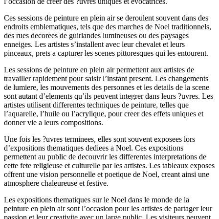
l’occasion de creer des ?uvres uniques et evocatrices.
Ces sessions de peinture en plein air se deroulent souvent dans des
endroits emblematiques, tels que des marches de Noel traditionnels,
des rues decorees de guirlandes lumineuses ou des paysages
enneiges. Les artistes s’installent avec leur chevalet et leurs
pinceaux, prets a capturer les scenes pittoresques qui les entourent.
Les sessions de peinture en plein air permettent aux artistes de
travailler rapidement pour saisir l’instant present. Les changements
de lumiere, les mouvements des personnes et les details de la scene
sont autant d’elements qu’ils peuvent integrer dans leurs ?uvres. Les
artistes utilisent differentes techniques de peinture, telles que
l’aquarelle, l’huile ou l’acrylique, pour creer des effets uniques et
donner vie a leurs compositions.
Une fois les ?uvres terminees, elles sont souvent exposees lors
d’expositions thematiques dediees a Noel. Ces expositions
permettent au public de decouvrir les differentes interpretations de
cette fete religieuse et culturelle par les artistes. Les tableaux exposes
offrent une vision personnelle et poetique de Noel, creant ainsi une
atmosphere chaleureuse et festive.
Les expositions thematiques sur le Noel dans le monde de la
peinture en plein air sont l’occasion pour les artistes de partager leur
passion et leur creativite avec un large public. Les visiteurs peuvent